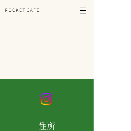
R O C K E T C A F E
住所