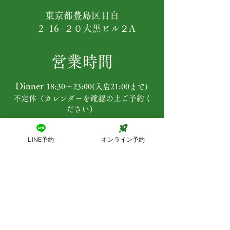
東京都豊島区目白
​ 2−16−２０大黒ビル２A
営業時間
Dinner
18:30〜23:00(入店21:00まで)
不定休（カレンダーを確認の上ご予約く
ださい）
お問い合わせ
LINE予約
オンライン予約
info@rocketcafe.jp
プライバシーポリシー