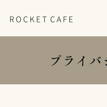
R O C K E T C A F E
プライバ